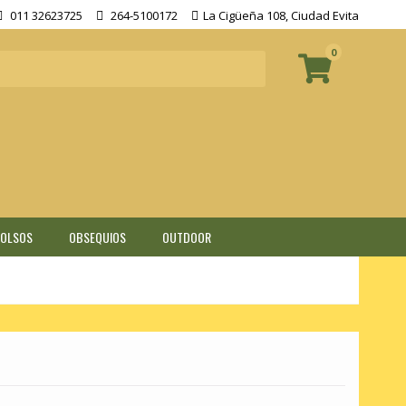
011 32623725
264-5100172
La Cigüeña 108, Ciudad Evita
0
BOLSOS
OBSEQUIOS
OUTDOOR