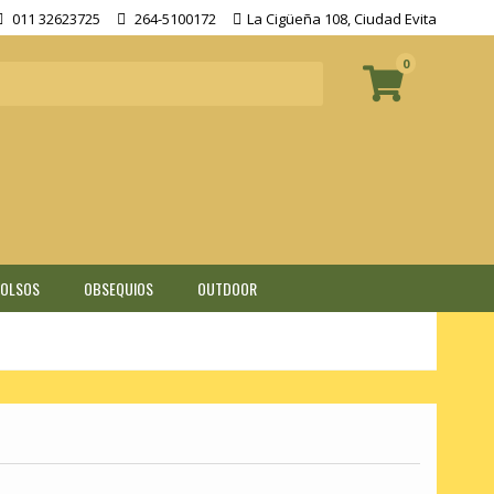
011 32623725
264-5100172
La Cigüeña 108, Ciudad Evita
0
BOLSOS
OBSEQUIOS
OUTDOOR