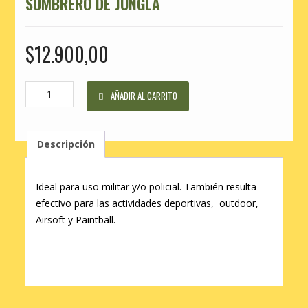
SOMBRERO DE JUNGLA
$
12.900,00
Sombrero
AÑADIR AL CARRITO
de
Jungla
cantidad
Descripción
Ideal para uso militar y/o policial. También resulta
efectivo para las actividades deportivas, outdoor,
Airsoft y Paintball.